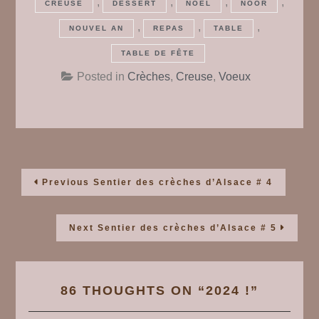
,
,
,
,
CREUSE
DESSERT
NOËL
NOOR
,
,
,
NOUVEL AN
REPAS
TABLE
TABLE DE FÊTE
Posted in
Crèches
,
Creuse
,
Voeux
Navigation
Previous
Previous
Sentier des crèches d’Alsace # 4
post:
de
Next
Next
Sentier des crèches d’Alsace # 5
post:
l’article
86 THOUGHTS ON “
2024 !
”