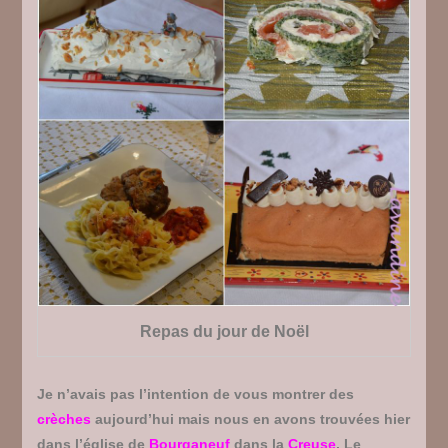
Repas du jour de Noël
Je n’avais pas l’intention de vous montrer des
crèches
aujourd’hui mais nous en avons trouvées hier
dans l’église de
Bourganeuf
dans la
Creuse
. Le