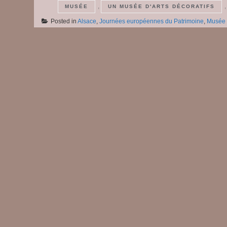
,
MUSÉE
UN MUSÉE D'ARTS DÉCORATIFS
Posted in
Alsace
,
Journées européennes du Patrimoine
,
Musée
Posts
navigation