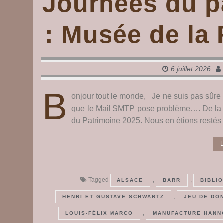
Journées du p
: Musée de la 
6 juillet 2026
B
onjour tout le monde, Je ne suis pas sûre
que le Mail SMTP pose problème…. De la 
du Patrimoine 2025. Nous en étions restés
L
Tagged
,
,
ALSACE
BARR
BIBLI
,
HENRI ET GUSTAVE SCHWARTZ
JEU DE DO
,
LOUIS-FÉLIX MARCO
MANUFACTURE HANN