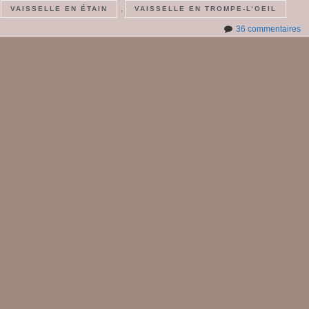
,
,
VAISSELLE EN ÉTAIN
VAISSELLE EN TROMPE-L’OEIL
su
36 commentaires
Jo
d
pa
2
#
5
:
M
d
la
Fo
M
à
Ba