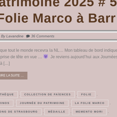
atrimoine 2025 # 
Folie Marco à Barr
By
Lavandine
36 Comments
 que tout le monde recevra la NL… Mon tableau de bord indiqu
prise de tête en vue …
Je reviens aujourd’hui aux Journée
 à […]
IRE LA SUITE ....
,
,
,
OTHÈQUE
COLLECTION DE FAÏENCES
FOLIE
,
,
,
MINOS
JOURNÉE DU PATRIMOINE
LA FOLIE MARCO
,
,
,
ONG DE STRASBOURG
MÉDAILLE
MEMENTO MORI