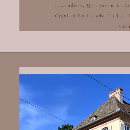
Lavandine, Qui Es-Tu ?
Av
Cigalon En Balade Ou Les 
Com