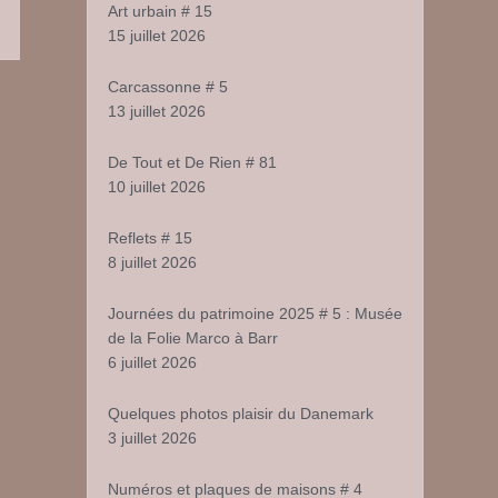
Art urbain # 15
15 juillet 2026
r
urnées
Carcassonne # 5
u
trimoine
13 juillet 2026
025
De Tout et De Rien # 81
10 juillet 2026
usée
e
Reflets # 15
8 juillet 2026
lie
arco
Journées du patrimoine 2025 # 5 : Musée
de la Folie Marco à Barr
rr
6 juillet 2026
Quelques photos plaisir du Danemark
3 juillet 2026
Numéros et plaques de maisons # 4