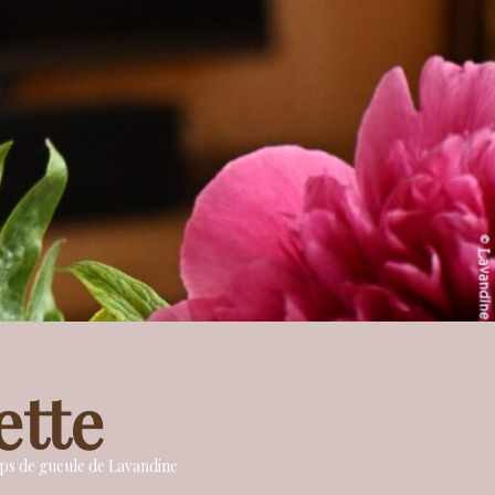
ette
oups de gueule de Lavandine