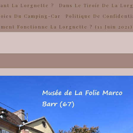
ant La Lorgnette ?
Dans Le Tiroir De La Lor
Joies Du Camping-Car
Politique De Confidenti
ment Fonctionne La Lorgnette ? (11 Juin 2021)