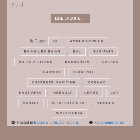
y […]
LIRE LA SUITE ....
Tagged
,
,
46
AMMERSCHWIHR
,
,
,
BAINS-LES-BAINS
BAL
BAS-RHIN
,
,
,
BOÎTE À LIVRES
BOURGHEIM
CAJARC
,
,
CARNON
CHARENTE
,
,
CHARENTE MARITIME
COGNAC
,
,
,
,
HAUT-RHIN
HÉRAULT
LEYME
LOT
,
,
,
MARTEL
MEISTRATZHEIM
VOSGES
WOLFISHEIM
sur
Posted in
Boîtes à livres
,
Collections
72 commentaires
Des
boîtes
à