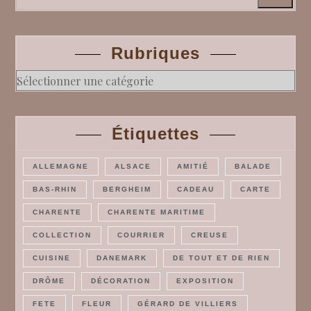
Search
Rubriques
Rubriques
Étiquettes
ALLEMAGNE
ALSACE
AMITIÉ
BALADE
BAS-RHIN
BERGHEIM
CADEAU
CARTE
CHARENTE
CHARENTE MARITIME
COLLECTION
COURRIER
CREUSE
CUISINE
DANEMARK
DE TOUT ET DE RIEN
DRÔME
DÉCORATION
EXPOSITION
FETE
FLEUR
GÉRARD DE VILLIERS