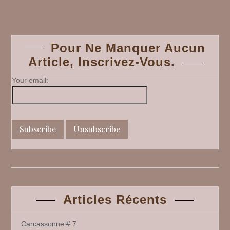
Posts
livres
#
7
navigation
Pour Ne Manquer Aucun
Article, Inscrivez-Vous.
Your email:
Articles Récents
Carcassonne # 7