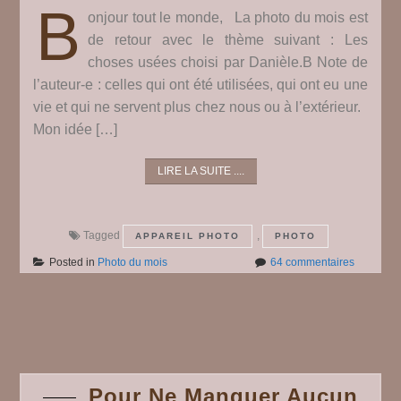
B
onjour tout le monde, La photo du mois est
de retour avec le thème suivant : Les
choses usées choisi par Danièle.B Note de
l’auteur-e : celles qui ont été utilisées, qui ont eu une
vie et qui ne servent plus chez nous ou à l’extérieur.
Mon idée […]
LIRE LA SUITE ....
Tagged
,
APPAREIL PHOTO
PHOTO
sur
Posted in
Photo du mois
64 commentaires
Photo
du
mois
Posts
#
110
navigation
Pour Ne Manquer Aucun