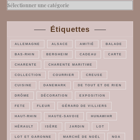
Rubriques
Étiquettes
ALLEMAGNE
ALSACE
AMITIÉ
BALADE
BAS-RHIN
BERGHEIM
CADEAU
CARTE
CHARENTE
CHARENTE MARITIME
COLLECTION
COURRIER
CREUSE
CUISINE
DANEMARK
DE TOUT ET DE RIEN
DRÔME
DÉCORATION
EXPOSITION
FETE
FLEUR
GÉRARD DE VILLIERS
HAUT-RHIN
HAUTE-SAVOIE
HUNAWIHR
HÉRAULT
ISÈRE
JARDIN
LOT
LOT ET GARONNE
MARCHÉ DE NOËL
NOA