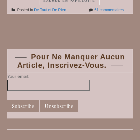
SAUMON EN PAPILLOTTE
sur
Posted in
De Tout et De Rien
51 commentaires
De
Tout
et
Posts
De
Rien
#
navigation
7
Pour Ne Manquer Aucun
Article, Inscrivez-Vous.
Your email: