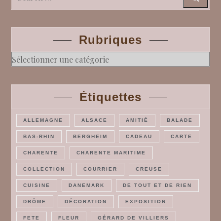
Search
Rubriques
Rubriques
Étiquettes
ALLEMAGNE
ALSACE
AMITIÉ
BALADE
BAS-RHIN
BERGHEIM
CADEAU
CARTE
CHARENTE
CHARENTE MARITIME
COLLECTION
COURRIER
CREUSE
CUISINE
DANEMARK
DE TOUT ET DE RIEN
DRÔME
DÉCORATION
EXPOSITION
FETE
FLEUR
GÉRARD DE VILLIERS