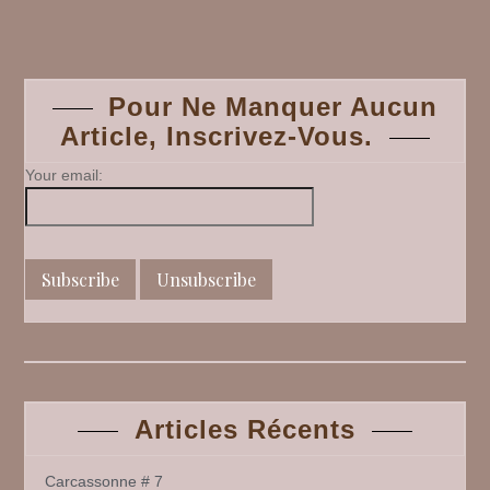
Tout
Posts
et
de
Rien,
navigation
spécial
Pour Ne Manquer Aucun
Schtroum
Article, Inscrivez-Vous.
Your email:
Articles Récents
Carcassonne # 7