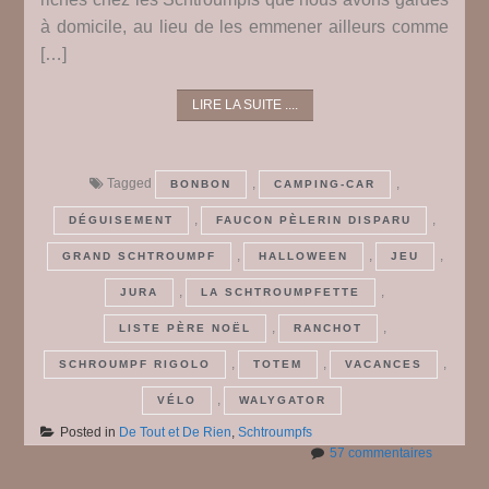
à domicile, au lieu de les emmener ailleurs comme
[…]
LIRE LA SUITE ....
Tagged
,
,
BONBON
CAMPING-CAR
,
,
DÉGUISEMENT
FAUCON PÈLERIN DISPARU
,
,
,
GRAND SCHTROUMPF
HALLOWEEN
JEU
,
,
JURA
LA SCHTROUMPFETTE
,
,
LISTE PÈRE NOËL
RANCHOT
,
,
,
SCHROUMPF RIGOLO
TOTEM
VACANCES
,
VÉLO
WALYGATOR
Posted in
De Tout et De Rien
,
Schtroumpfs
sur
57 commentaires
De