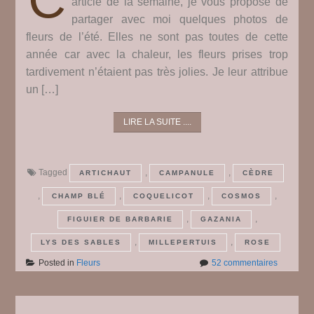
article de la semaine, je vous propose de
partager avec moi quelques photos de
fleurs de l’été. Elles ne sont pas toutes de cette
année car avec la chaleur, les fleurs prises trop
tardivement n’étaient pas très jolies. Je leur attribue
un […]
LIRE LA SUITE ....
Tagged
,
,
ARTICHAUT
CAMPANULE
CÈDRE
,
,
,
,
CHAMP BLÉ
COQUELICOT
COSMOS
,
,
FIGUIER DE BARBARIE
GAZANIA
,
,
LYS DES SABLES
MILLEPERTUIS
ROSE
sur
Posted in
Fleurs
52 commentaires
Des
fleurs
#