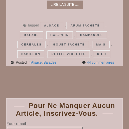
LIRE LA SUITE ....
Tagged
,
,
ALSACE
ARUM TACHETÉ
,
,
,
BALADE
BAS-RHIN
CAMPANULE
,
,
,
CÉRÉALES
GOUET TACHETÉ
MAÏS
,
,
PAPILLON
PETITE VIOLETTE
RIED
sur
Posted in
Alsace
,
Balades
44 commentaires
Autour
de
chez
Posts
nous
#
1
navigation
Pour Ne Manquer Aucun
Article, Inscrivez-Vous.
Your email: