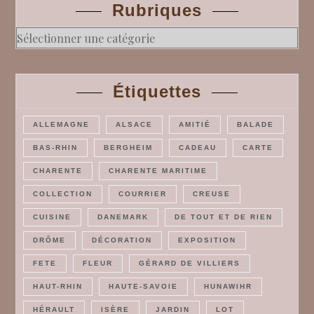
Rubriques
Rubriques
Étiquettes
ALLEMAGNE
ALSACE
AMITIÉ
BALADE
BAS-RHIN
BERGHEIM
CADEAU
CARTE
CHARENTE
CHARENTE MARITIME
COLLECTION
COURRIER
CREUSE
CUISINE
DANEMARK
DE TOUT ET DE RIEN
DRÔME
DÉCORATION
EXPOSITION
FETE
FLEUR
GÉRARD DE VILLIERS
HAUT-RHIN
HAUTE-SAVOIE
HUNAWIHR
HÉRAULT
ISÈRE
JARDIN
LOT