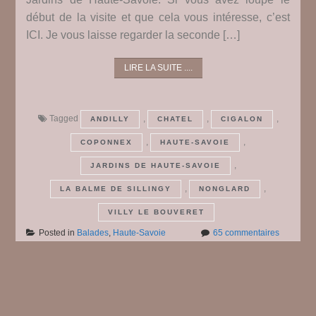
début de la visite et que cela vous intéresse, c’est
ICI. Je vous laisse regarder la seconde […]
LIRE LA SUITE ....
Tagged
,
,
,
ANDILLY
CHATEL
CIGALON
,
,
COPONNEX
HAUTE-SAVOIE
,
JARDINS DE HAUTE-SAVOIE
,
,
LA BALME DE SILLINGY
NONGLARD
VILLY LE BOUVERET
sur
Posted in
Balades
,
Haute-Savoie
65 commentaires
Les
Jardins
de
Posts
Haute-
Savoie
#