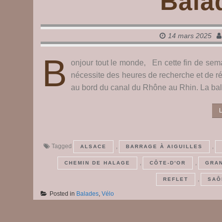
Bala
14 mars 2025
B
onjour tout le monde, En cette fin de sema
nécessite des heures de recherche et de r
au bord du canal du Rhône au Rhin. La ba
L
Tagged
,
,
ALSACE
BARRAGE À AIGUILLES
,
,
CHEMIN DE HALAGE
CÔTE-D'OR
GRAN
,
REFLET
SAÔ
Posted in
Balades
,
Vélo