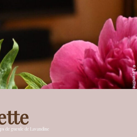
ette
oups de gueule de Lavandine