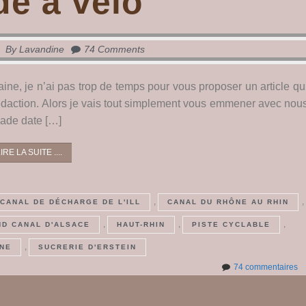
de à vélo
By
Lavandine
74 Comments
ine, je n’ai pas trop de temps pour vous proposer un article qu
édaction. Alors je vais tout simplement vous emmener avec nou
lade date […]
IRE LA SUITE ....
,
,
CANAL DE DÉCHARGE DE L'ILL
CANAL DU RHÔNE AU RHIN
,
,
,
D CANAL D'ALSACE
HAUT-RHIN
PISTE CYCLABLE
,
NE
SUCRERIE D'ERSTEIN
su
74 commentaires
Ba
à
vé