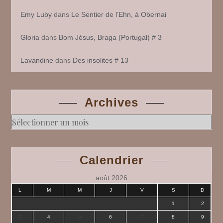
Emy Luby
dans
Le Sentier de l’Ehn, à Obernai
Gloria
dans
Bom Jésus, Braga (Portugal) # 3
Lavandine
dans
Des insolites # 13
Archives
Archives
Calendrier
août 2026
L
M
M
J
V
S
D
1
2
3
4
5
6
7
8
9