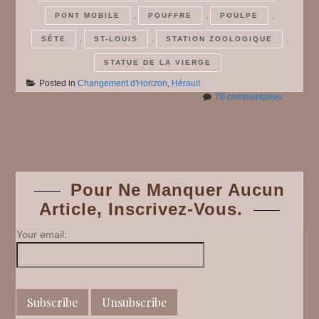
,
,
,
PONT MOBILE
POUFFRE
POULPE
,
,
,
SÈTE
ST-LOUIS
STATION ZOOLOGIQUE
STATUE DE LA VIERGE
Posted in
Changement d'Horizon
,
Hérault
sur
76 commentaires
Sète,
la
Posts
ville
#
20
navigation
Pour Ne Manquer Aucun
Article, Inscrivez-Vous.
Your email: