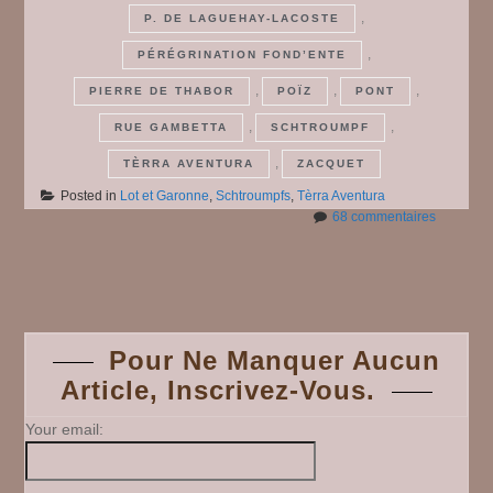
,
P. DE LAGUEHAY-LACOSTE
,
PÉRÉGRINATION FOND’ENTE
,
,
,
PIERRE DE THABOR
POÏZ
PONT
,
,
RUE GAMBETTA
SCHTROUMPF
,
TÈRRA AVENTURA
ZACQUET
Posted in
Lot et Garonne
,
Schtroumpfs
,
Tèrra Aventura
sur
68 commentaires
Clairac,
Lot
Posts
et
Garonne
navigation
Pour Ne Manquer Aucun
Article, Inscrivez-Vous.
Your email: