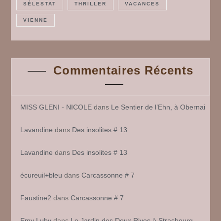
SÉLESTAT
THRILLER
VACANCES
VIENNE
Commentaires Récents
MISS GLENI - NICOLE
dans
Le Sentier de l’Ehn, à Obernai
Lavandine
dans
Des insolites # 13
Lavandine
dans
Des insolites # 13
écureuil+bleu
dans
Carcassonne # 7
Faustine2
dans
Carcassonne # 7
Emy Luby
dans
Le Jardin des Deux Rives à Strasbourg