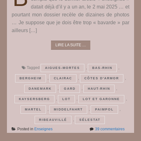
datait déjà d’il y a un an, le 2 mai 2025 … et
pourtant mon dossier recèle de dizaines de photos
… Je suppose que je dois être trop « bavarde » par
ailleurs […]
LIRE LA SUITE ....
Tagged
,
,
AIGUES-MORTES
BAS-RHIN
,
,
,
BERGHEIM
CLAIRAC
CÔTES D'ARMOR
,
,
,
DANEMARK
GARD
HAUT-RHIN
,
,
,
KAYSERSBERG
LOT
LOT ET GARONNE
,
,
,
MARTEL
MIDDELFAHRT
PAIMPOL
,
RIBEAUVILLÉ
SÉLESTAT
sur
Posted in
Enseignes
39 commentaires
Des
enseigne