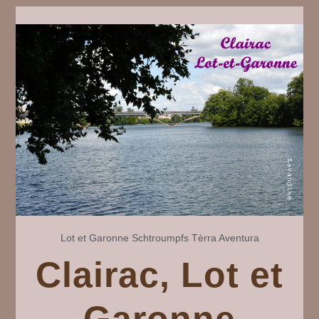
#
17
Lot et Garonne
Schtroumpfs
Tèrra Aventura
Clairac, Lot et