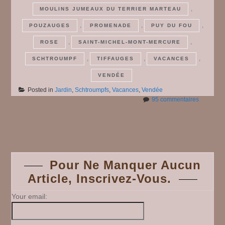
,
MOULINS JUMEAUX DU TERRIER MARTEAU
,
,
,
POUZAUGES
PROMENADE
PUY DU FOU
,
,
ROSE
SAINT-MICHEL-MONT-MERCURE
,
,
,
SCHTROUMPF
TIFFAUGES
VACANCES
VENDÉE
Posted in
Jardin
,
Schtroumpfs
,
Vacances
,
Vendée
sur
95 commentaires
Une
semaine
Posts
avec
les
Schtroum
navigation
Pour Ne Manquer Aucun
Article, Inscrivez-Vous.
Your email: