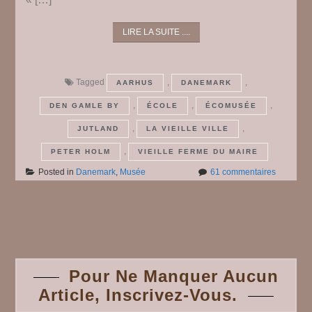
LIRE LA SUITE ....
Tagged
,
,
AARHUS
DANEMARK
,
,
,
DEN GAMLE BY
ÉCOLE
ÉCOMUSÉE
,
,
JUTLAND
LA VIEILLE VILLE
,
PETER HOLM
VIEILLE FERME DU MAIRE
sur
Posted in
Danemark
,
Musée
61 commentaires
Au
Pays
des
Posts
Vikings
#
24,
navigation
Den
Pour Ne Manquer Aucun
Gamle
Article, Inscrivez-Vous.
By
#