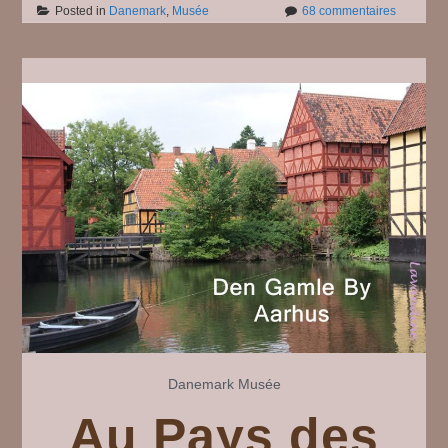
sur
Posted in
Danemark
,
Musée
68 commentaires
Au
Pays
des
Vikings
#
26,
Den
Gamle
By
#
3
Danemark
Musée
Au Pays des