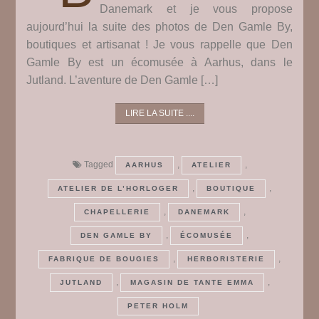
Danemark et je vous propose
aujourd’hui la suite des photos de Den Gamle By,
boutiques et artisanat ! Je vous rappelle que Den
Gamle By est un écomusée à Aarhus, dans le
Jutland. L’aventure de Den Gamle […]
LIRE LA SUITE ....
Tagged
,
,
AARHUS
ATELIER
,
,
ATELIER DE L’HORLOGER
BOUTIQUE
,
,
CHAPELLERIE
DANEMARK
,
,
DEN GAMLE BY
ÉCOMUSÉE
,
,
FABRIQUE DE BOUGIES
HERBORISTERIE
,
,
JUTLAND
MAGASIN DE TANTE EMMA
PETER HOLM