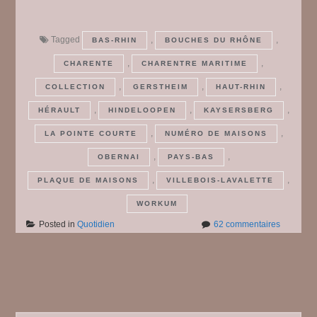
Tagged
,
,
BAS-RHIN
BOUCHES DU RHÔNE
,
,
CHARENTE
CHARENTRE MARITIME
,
,
,
COLLECTION
GERSTHEIM
HAUT-RHIN
,
,
,
HÉRAULT
HINDELOOPEN
KAYSERSBERG
,
,
LA POINTE COURTE
NUMÉRO DE MAISONS
,
,
OBERNAI
PAYS-BAS
,
,
PLAQUE DE MAISONS
VILLEBOIS-LAVALETTE
WORKUM
sur
Posted in
Quotidien
62 commentaires
Numéros
et
plaques
Posts
de
maisons
#