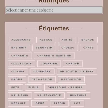
Rubriques
Rubriques
Étiquettes
ALLEMAGNE
ALSACE
AMITIÉ
BALADE
BAS-RHIN
BERGHEIM
CADEAU
CARTE
CHARENTE
CHARENTE MARITIME
COLLECTION
COURRIER
CREUSE
CUISINE
DANEMARK
DE TOUT ET DE RIEN
DRÔME
DÉCORATION
EXPOSITION
FETE
FLEUR
GÉRARD DE VILLIERS
HAUT-RHIN
HAUTE-SAVOIE
HUNAWIHR
HÉRAULT
ISÈRE
JARDIN
LOT