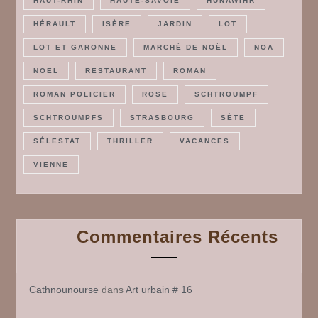
HAUT-RHIN
HAUTE-SAVOIE
HUNAWIHR
HÉRAULT
ISÈRE
JARDIN
LOT
LOT ET GARONNE
MARCHÉ DE NOËL
NOA
NOËL
RESTAURANT
ROMAN
ROMAN POLICIER
ROSE
SCHTROUMPF
SCHTROUMPFS
STRASBOURG
SÈTE
SÉLESTAT
THRILLER
VACANCES
VIENNE
Commentaires Récents
Cathnounourse
dans
Art urbain # 16