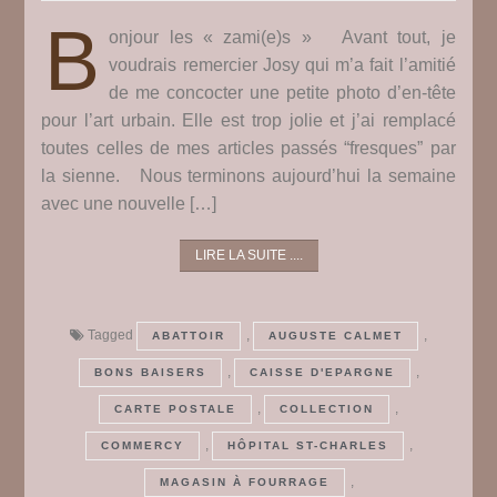
B
onjour les « zami(e)s » Avant tout, je
voudrais remercier Josy qui m’a fait l’amitié
de me concocter une petite photo d’en-tête
pour l’art urbain. Elle est trop jolie et j’ai remplacé
toutes celles de mes articles passés “fresques” par
la sienne. Nous terminons aujourd’hui la semaine
avec une nouvelle […]
LIRE LA SUITE ....
Tagged
,
,
ABATTOIR
AUGUSTE CALMET
,
,
BONS BAISERS
CAISSE D'EPARGNE
,
,
CARTE POSTALE
COLLECTION
,
,
COMMERCY
HÔPITAL ST-CHARLES
,
MAGASIN À FOURRAGE