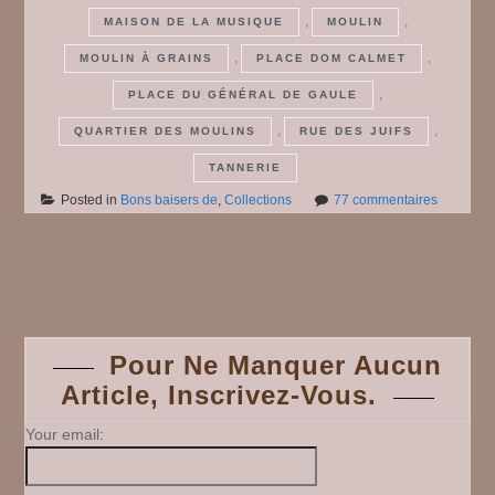
,
,
MAISON DE LA MUSIQUE
MOULIN
,
,
MOULIN À GRAINS
PLACE DOM CALMET
,
PLACE DU GÉNÉRAL DE GAULE
,
,
QUARTIER DES MOULINS
RUE DES JUIFS
TANNERIE
sur
Posted in
Bons baisers de
,
Collections
77 commentaires
Bons
baisers
de
Posts
Commerc
(2)
#
navigation
23
Pour Ne Manquer Aucun
Article, Inscrivez-Vous.
Your email: