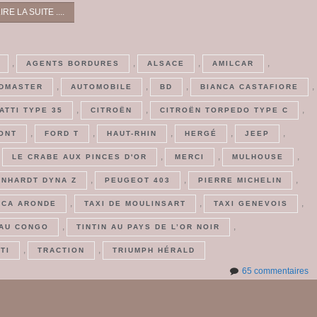
IRE LA SUITE ....
,
,
,
,
AGENTS BORDURES
ALSACE
AMILCAR
,
,
,
,
ADMASTER
AUTOMOBILE
BD
BIANCA CASTAFIORE
,
,
,
ATTI TYPE 35
CITROËN
CITROËN TORPEDO TYPE C
,
,
,
,
,
ONT
FORD T
HAUT-RHIN
HERGÉ
JEEP
,
,
,
,
LE CRABE AUX PINCES D'OR
MERCI
MULHOUSE
,
,
,
ANHARDT DYNA Z
PEUGEOT 403
PIERRE MICHELIN
,
,
,
MCA ARONDE
TAXI DE MOULINSART
TAXI GENEVOIS
,
,
 AU CONGO
TINTIN AU PAYS DE L’OR NOIR
,
,
TI
TRACTION
TRIUMPH HÉRALD
su
65 commentaires
L
m
na