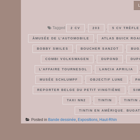
L
Tagged
,
,
2 CV
203
5 CV TRÈFLE
,
ÀMUSÉE DE L’AUTOMOBILE
ATLAS BUICK RO
,
,
BOBBY SMILES
BOUCHER SANZOT
BUG
,
,
COMBI VOLKSWAGEN
DUPOND
DUP
,
L’AFFAIRE TOURNESOL
LANCIA APRILIA
,
,
MUSÉE SCHLUMPF
OBJECTIF LUNE
P
,
REPORTER BELGE DU PETIT VINGTIÈME
SI
,
,
TAXI NN2
TINTIN
TINTIN
TINTIN EN AMÉRIQUE. BUGAT
Posted in
Bande dessinée
,
Expositions
,
Haut-Rhin