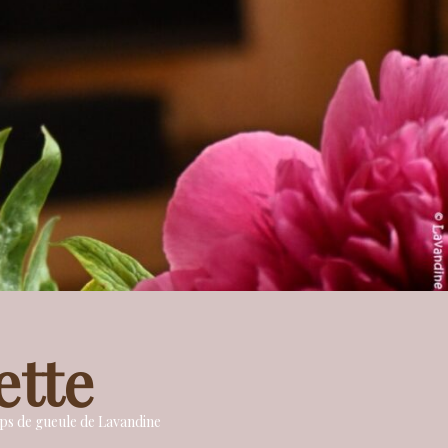
ette
oups de gueule de Lavandine