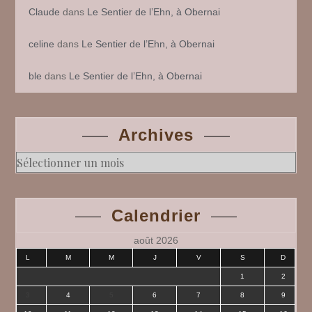
Claude
dans
Le Sentier de l’Ehn, à Obernai
celine
dans
Le Sentier de l’Ehn, à Obernai
ble
dans
Le Sentier de l’Ehn, à Obernai
Archives
Archives
Calendrier
août 2026
L
M
M
J
V
S
D
1
2
3
4
5
6
7
8
9