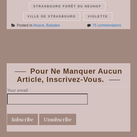
,
STRASBOURG FORÊT DU NEUHOF
,
VILLE DE STRASBOURG
VIOLETTE
sur
Posted in
Alsace
,
Balades
75 commentaires
Le
Sentier
des
Posts
Dames
navigation
Pour Ne Manquer Aucun
Article, Inscrivez-Vous.
Your email: