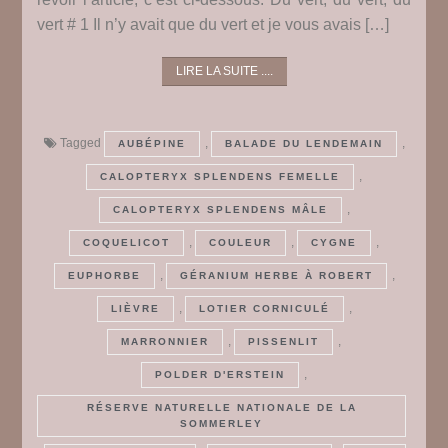
vert # 1 Il n’y avait que du vert et je vous avais […]
LIRE LA SUITE ....
Tagged
,
,
AUBÉPINE
BALADE DU LENDEMAIN
,
CALOPTERYX SPLENDENS FEMELLE
,
CALOPTERYX SPLENDENS MÂLE
,
,
,
COQUELICOT
COULEUR
CYGNE
,
,
EUPHORBE
GÉRANIUM HERBE À ROBERT
,
,
LIÈVRE
LOTIER CORNICULÉ
,
,
MARRONNIER
PISSENLIT
,
POLDER D'ERSTEIN
RÉSERVE NATURELLE NATIONALE DE LA
SOMMERLEY