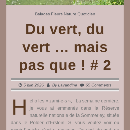
Balades
Fleurs
Nature
Quotidien
Du vert, du
vert … mais
pas que ! # 2
5 juin 2026
By
Lavandine
65 Comments
H
ello les « zami-e-s », La semaine dernière,
je vous ai emmenés dans la Réserve
naturelle nationale de la Sommerley, située
dans le Polder d’Erstein. Si vous voulez voir ou
revoir l’article, c’est ci-dessous. Du vert, du vert, du