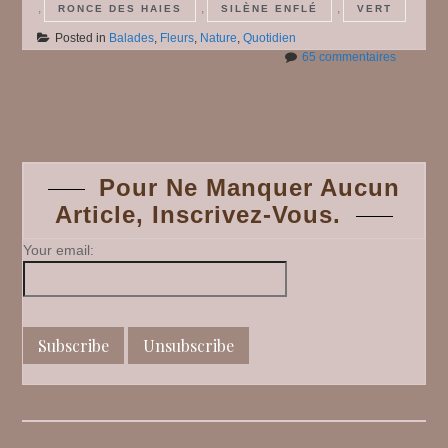
,
,
,
RONCE DES HAIES
SILÈNE ENFLÉ
VERT
Posted in
Balades
,
Fleurs
,
Nature
,
Quotidien
sur
65 commentaires
Du
vert,
Posts
du
vert
…
navigation
mais
Pour Ne Manquer Aucun
pas
Article, Inscrivez-Vous.
que
!
#
Your email:
2