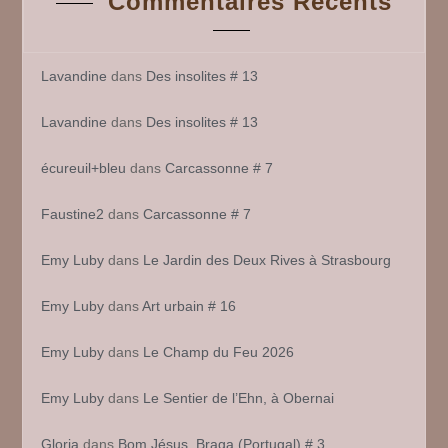
Commentaires Récents
Lavandine
dans
Des insolites # 13
Lavandine
dans
Des insolites # 13
écureuil+bleu
dans
Carcassonne # 7
Faustine2
dans
Carcassonne # 7
Emy Luby
dans
Le Jardin des Deux Rives à Strasbourg
Emy Luby
dans
Art urbain # 16
Emy Luby
dans
Le Champ du Feu 2026
Emy Luby
dans
Le Sentier de l’Ehn, à Obernai
Gloria
dans
Bom Jésus, Braga (Portugal) # 3