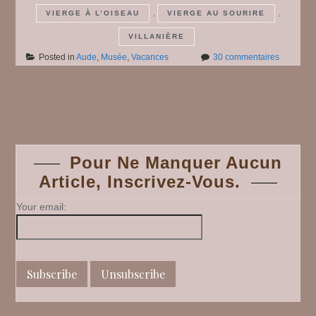
,
,
VIERGE À L’OISEAU
VIERGE AU SOURIRE
VILLANIÈRE
sur
Posted in
Aude
,
Musée
,
Vacances
30 commentaires
Carcasso
#
4
Posts
navigation
Pour Ne Manquer Aucun
Article, Inscrivez-Vous.
Your email: