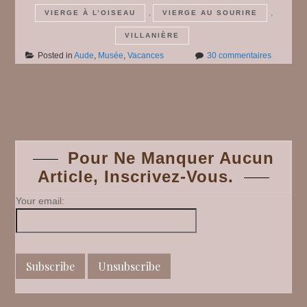
,
,
VIERGE À L’OISEAU
VIERGE AU SOURIRE
VILLANIÈRE
sur
Posted in
Aude
,
Musée
,
Vacances
30 commentaires
Carcasso
#
4
Posts
navigation
Pour Ne Manquer Aucun
Article, Inscrivez-Vous.
Your email: