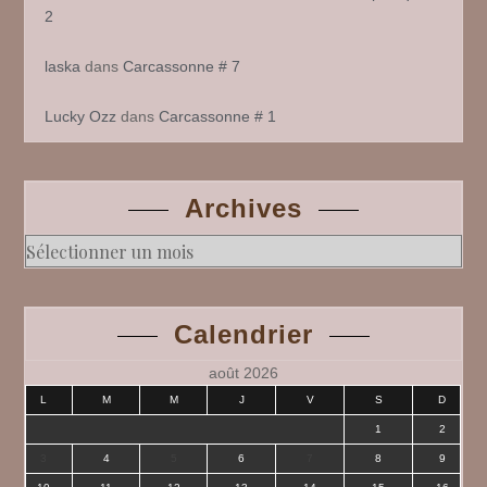
2
laska
dans
Carcassonne # 7
Lucky Ozz
dans
Carcassonne # 1
Archives
Archives
Calendrier
août 2026
L
M
M
J
V
S
D
1
2
3
4
5
6
7
8
9