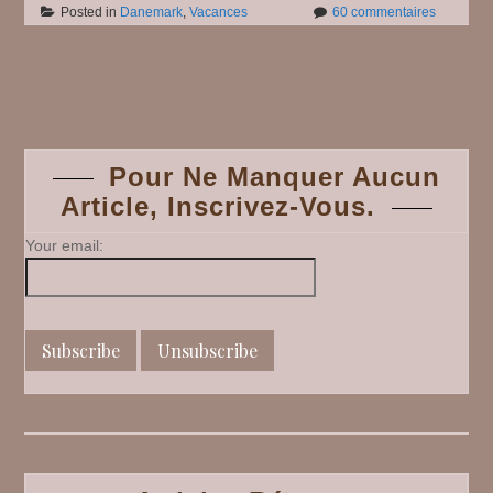
sur
Posted in
Danemark
,
Vacances
60 commentaires
Au
Pays
des
Posts
Vikings
#
44,
navigation
Den
Pour Ne Manquer Aucun
Fynske
Article, Inscrivez-Vous.
Landsby
#
5
Your email: