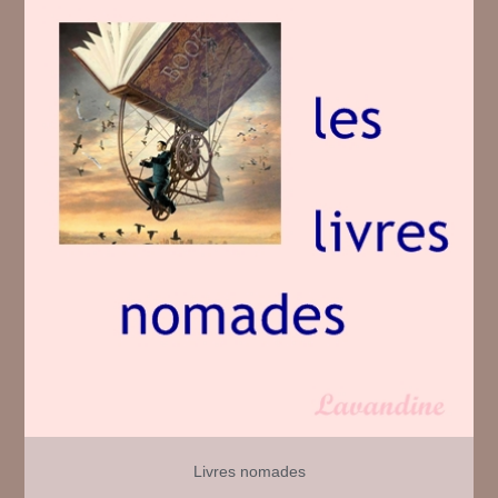
Rien
#
46
Livres nomades