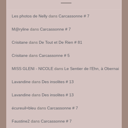
Les photos de Nelly
dans
Carcassonne # 7
M@ryline
dans
Carcassonne # 7
Crisitane
dans
De Tout et De Rien # 81
Crisitane
dans
Carcassonne # 5
MISS GLENI - NICOLE
dans
Le Sentier de l’Ehn, à Obernai
Lavandine
dans
Des insolites # 13
Lavandine
dans
Des insolites # 13
écureuil+bleu
dans
Carcassonne # 7
Faustine2
dans
Carcassonne # 7