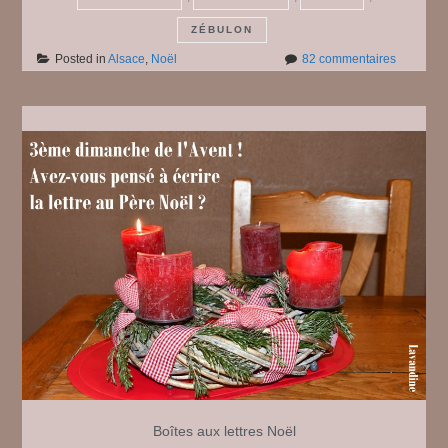
ZÉBULON
sur
Posted in
Alsace
,
Noël
82 commentaires
Noël
2024
en
vrac
…
Boîtes aux lettres
Noël