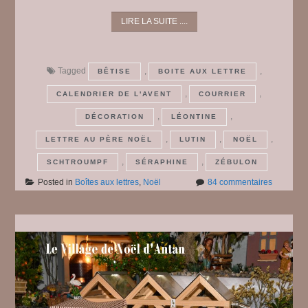
LIRE LA SUITE ....
Tagged
,
,
BÊTISE
BOITE AUX LETTRE
,
,
CALENDRIER DE L'AVENT
COURRIER
,
,
DÉCORATION
LÉONTINE
,
,
,
LETTRE AU PÈRE NOËL
LUTIN
NOËL
,
,
SCHTROUMPF
SÉRAPHINE
ZÉBULON
sur
Posted in
Boîtes aux lettres
,
Noël
84 commentaires
Avez-
vous
pensé
à
écrire
au
Père
Noël
?