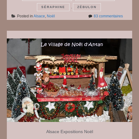
,
SÉRAPHINE
ZÉBULON
sur
Posted in
Alsace
,
Noël
83 commentaires
Le
marché
de
Noël
de
Grussenh
#
1
Alsace
Expositions
Noël