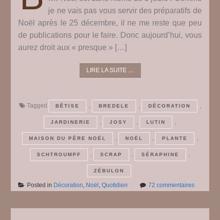
je ne vais pas vous servir des préparatifs de
Noël après le 25 décembre, il ne me reste que peu
de publications pour le faire. Donc aujourd’hui, vous
aurez droit aux « presque » […]
LIRE LA SUITE ....
Tagged
,
,
,
BÊTISE
BREDELE
DÉCORATION
,
,
,
JARDINERIE
JOSY
LUTIN
,
,
,
MAISON DU PÈRE NOËL
NOËL
PLANTE
,
,
,
SCHTROUMPF
SCRAP
SÉRAPHINE
ZÉBULON
sur
Posted in
Décoration
,
Noël
,
Quotidien
72 commentaires
Noël
se
prépare