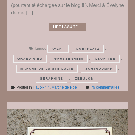
(pourtant téléchargée sur le blog !! ). Merci à Évelyne
de me […]
LIRE LA SUITE ....
Tagged
,
,
AVENT
DORFPLATZ
,
,
,
GRAND RIED
GRUSSENHEIM
LÉONTINE
,
,
MARCHÉ DE LA STE-LUCIE
SCHTROUMPF
,
SÉRAPHINE
ZÉBULON
sur
Posted in
Haut-Rhin
,
Marché de Noël
79 commentaires
Le
marché
de
Noël
de
Grussenh
2024