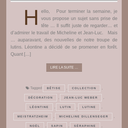
H
ello, Pour terminer la semaine, je
vous propose un sujet sans prise de
tête … Il suffit juste de regarder… et
d’admirer le travail de Micheline et Jean-Luc. Mais
… auparavant, des nouvelles de notre troupe de
lutins. Léontine a décidé de se promener en forêt.
Quant […]
LIRE LA SUITE ....
Tagged
,
,
BÊTISE
COLLECTION
,
,
DÉCORATION
JEAN-LUC WEBER
,
,
,
LÉONTINE
LUTIN
LUTINE
,
,
MEISTRATZHEIM
MICHELINE DILLENSEGER
,
,
,
NOËL
SAPIN
SÉRAPHINE