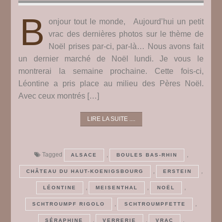
B
onjour tout le monde, Aujourd’hui un petit
vrac des dernières photos sur le thème de
Noël prises par-ci, par-là… Nous avons fait
un dernier marché de Noël lundi. Je vous le
montrerai la semaine prochaine. Cette fois-ci,
Léontine a pris place au milieu des Pères Noël.
Avec ceux montrés […]
LIRE LA SUITE ....
Tagged
,
,
ALSACE
BOULES BAS-RHIN
,
,
CHÂTEAU DU HAUT-KOENIGSBOURG
ERSTEIN
,
,
,
LÉONTINE
MEISENTHAL
NOËL
,
,
SCHTROUMPF RIGOLO
SCHTROUMPFETTE
,
,
,
SÉRAPHINE
VERRERIE
VRAC