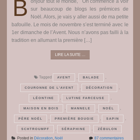
B
onjour tout le monde, On commence à voir
sur beaucoup de blogs les prémices de
Noël. Alors, je vais y aller aussi de ma petite
bafouille. Le mois de novembre s’est terminé avec le
1er dimanche de l’Avent. Nous n’avons pas failli à la
tradition en allumant la première […]
LIRE LA SUITE ....
Tagged
,
,
AVENT
BALADE
,
,
COURONNE DE L'AVENT
DÉCORATION
,
,
LÉONTINE
LUTINE FARCEUSE
,
,
,
MAISON EN BOIS
MANNELE
NOËL
,
,
,
PÈRE NOËL
PREMIÈRE BOUGIE
SAPIN
,
,
SCHTROUMPF
SÉRAPHINE
ZÉBULON
sur
Posted in
Décoration
,
Noël
87 commentaires