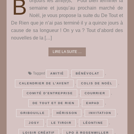
B
onjours les ami(e)s, Pour bien terminer la
semaine et jusqu’au prochain marché de
Noël, je vous propose la suite du De Tout et
De Rien que je n’ai pas terminé il y a quinze jours à
cause de sa longueur ! On y va ? Tout d’abord des
nouvelles de la […]
LIRE LA SUITE ....
Tagged
,
,
AMITIÉ
BÉNÉVOLAT
,
,
CALENDRIER DE L'AVENT
COLIS DE NOËL
,
,
COMITÉ D’ENTREPRISE
COURRIER
,
,
DE TOUT ET DE RIEN
EHPAD
,
,
,
GRIBOUILLE
HÉRISSON
INVITATION
,
,
,
JOSY
LE TIROIR
LÉONTINE
,
,
LOISIR CRÉATIF
LPO À ROSENWILLER