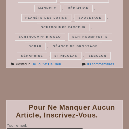
,
,
MANNELE
MÉDIATION
,
,
PLANÈTE DES LUTINS
SAUVETAGE
,
SCHTROUMPF FARCEUR
,
,
SCHTROUMPF RIGOLO
SCHTROUMPFETTE
,
,
SCRAP
SÉANCE DE BROSSAGE
,
,
SÉRAPHINE
ST-NICOLAS
ZÉBULON
sur
Posted in
De Tout et De Rien
83 commentaires
De
Tout
et
Posts
De
Rien
#
navigation
68
Pour Ne Manquer Aucun
Article, Inscrivez-Vous.
Your email: