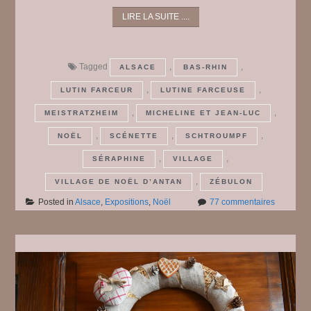
LIRE LA SUITE ....
Tagged
,
,
ALSACE
BAS-RHIN
,
,
LUTIN FARCEUR
LUTINE FARCEUSE
,
,
MEISTRATZHEIM
MICHELINE ET JEAN-LUC
,
,
,
NOËL
SCÉNETTE
SCHTROUMPF
,
,
SÉRAPHINE
VILLAGE
,
VILLAGE DE NOËL D’ANTAN
ZÉBULON
sur
Posted in
Alsace
,
Expositions
,
Noël
77 commentaires
Le
Village
de
Noël
d’Antan
2025
#
2