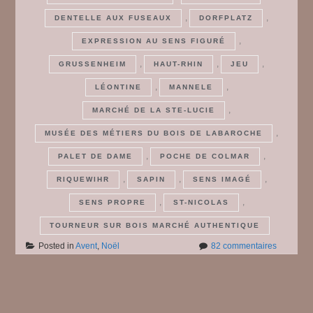
,
,
DENTELLE AUX FUSEAUX
DORFPLATZ
,
EXPRESSION AU SENS FIGURÉ
,
,
,
GRUSSENHEIM
HAUT-RHIN
JEU
,
,
LÉONTINE
MANNELE
,
MARCHÉ DE LA STE-LUCIE
,
MUSÉE DES MÉTIERS DU BOIS DE LABAROCHE
,
,
PALET DE DAME
POCHE DE COLMAR
,
,
,
RIQUEWIHR
SAPIN
SENS IMAGÉ
,
,
SENS PROPRE
ST-NICOLAS
TOURNEUR SUR BOIS MARCHÉ AUTHENTIQUE
sur
Posted in
Avent
,
Noël
82 commentaires
En
route
pour
Posts
Noël
2023