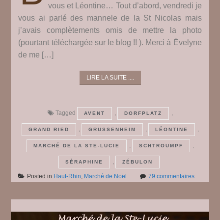
vous et Léontine… Tout d’abord, vendredi je
vous ai parlé des mannele de la St Nicolas mais
j’avais complètements omis de mettre la photo
(pourtant téléchargée sur le blog !! ). Merci à Évelyne
de me […]
LIRE LA SUITE ....
Tagged
,
,
AVENT
DORFPLATZ
,
,
,
GRAND RIED
GRUSSENHEIM
LÉONTINE
,
,
MARCHÉ DE LA STE-LUCIE
SCHTROUMPF
,
SÉRAPHINE
ZÉBULON
sur
Posted in
Haut-Rhin
,
Marché de Noël
79 commentaires
Le
marché
de
Noël