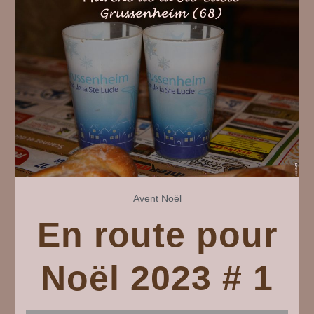
de
Grussenh
2024
Avent
Noël
En route pour
Noël 2023 # 1