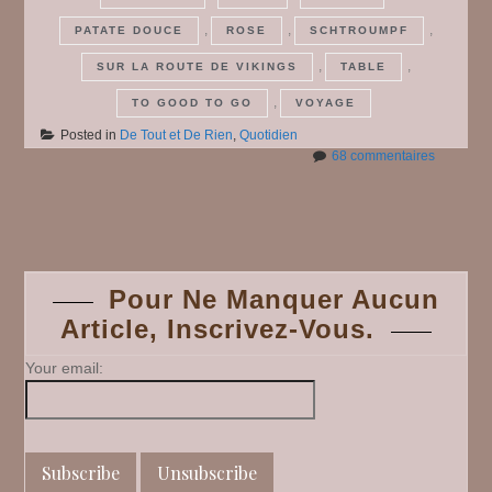
,
,
,
PATATE DOUCE
ROSE
SCHTROUMPF
,
,
SUR LA ROUTE DE VIKINGS
TABLE
,
TO GOOD TO GO
VOYAGE
Posted in
De Tout et De Rien
,
Quotidien
sur
68 commentaires
De
Tout
Posts
et
De
Rien
navigation
#
Pour Ne Manquer Aucun
69
Article, Inscrivez-Vous.
Your email: