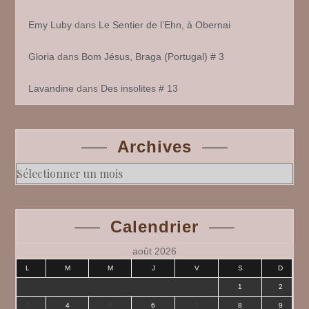
Emy Luby
dans
Le Sentier de l’Ehn, à Obernai
Gloria
dans
Bom Jésus, Braga (Portugal) # 3
Lavandine
dans
Des insolites # 13
Archives
Archives
Calendrier
août 2026
L
M
M
J
V
S
D
1
2
3
4
5
6
7
8
9