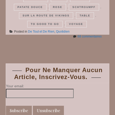
,
,
,
PATATE DOUCE
ROSE
SCHTROUMPF
,
,
SUR LA ROUTE DE VIKINGS
TABLE
,
TO GOOD TO GO
VOYAGE
Posted in
De Tout et De Rien
,
Quotidien
sur
68 commentaires
De
Tout
Posts
et
De
Rien
navigation
#
Pour Ne Manquer Aucun
69
Article, Inscrivez-Vous.
Your email: