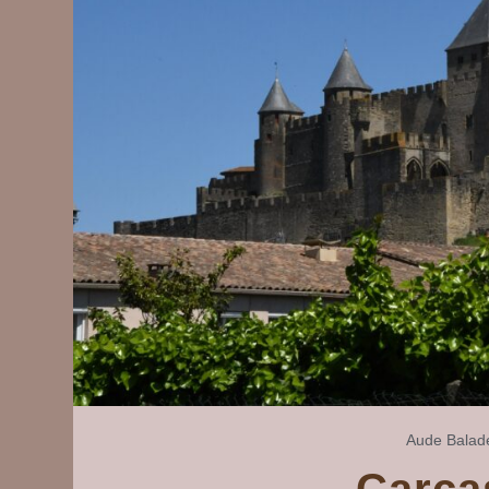
Aude
Balad
Carca