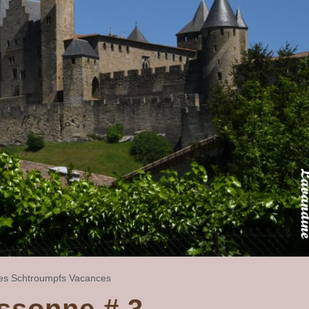
es
Schtroumpfs
Vacances
ssonne # 3