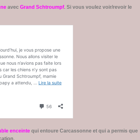
nne
avec
Grand Schtroumpf
. Si vous voulez voir/revoir le
ble enceinte
qui entoure Carcassonne et qui a permis que
cation.