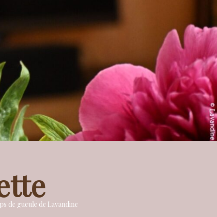
ette
oups de gueule de Lavandine