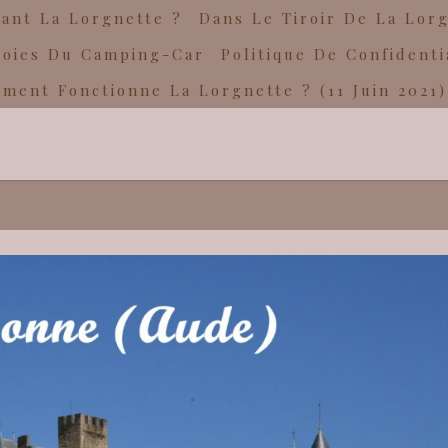
ant La Lorgnette ?
Dans Le Tiroir De La Lor
Joies Du Camping-Car
Politique De Confidenti
ment Fonctionne La Lorgnette ? (11 Juin 2021)