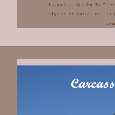
Lavandine, Qui Es-Tu ?
Av
Cigalon En Balade Ou Les 
Com