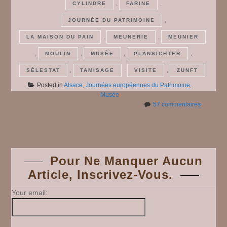
,
,
CYLINDRE
FARINE
,
JOURNÉE DU PATRIMOINE
,
,
LA MAISON DU PAIN
MEUNERIE
MEUNIER
,
,
,
,
MOULIN
MUSÉE
PLANSICHTER
,
,
,
SÉLESTAT
TAMISAGE
VISITE
ZUNFT
Posted in
Alsace
,
Journées européennes du Patrimoine
,
Musée
sur
57 commentaires
Journées
Posts
du
patrimoin
2025
navigation
#
Pour Ne Manquer Aucun
4
Article, Inscrivez-Vous.
:
Sélestat,
la
Your email:
Maison
du
Pain