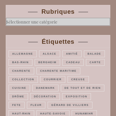
Rubriques
Rubriques
Étiquettes
ALLEMAGNE
ALSACE
AMITIÉ
BALADE
BAS-RHIN
BERGHEIM
CADEAU
CARTE
CHARENTE
CHARENTE MARITIME
COLLECTION
COURRIER
CREUSE
CUISINE
DANEMARK
DE TOUT ET DE RIEN
DRÔME
DÉCORATION
EXPOSITION
FETE
FLEUR
GÉRARD DE VILLIERS
HAUT-RHIN
HAUTE-SAVOIE
HUNAWIHR