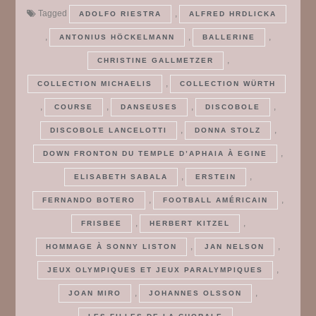
Tagged
,
ADOLFO RIESTRA
ALFRED HRDLICKA
,
,
,
ANTONIUS HÖCKELMANN
BALLERINE
,
CHRISTINE GALLMETZER
,
COLLECTION MICHAELIS
COLLECTION WÜRTH
,
,
,
,
COURSE
DANSEUSES
DISCOBOLE
,
,
DISCOBOLE LANCELOTTI
DONNA STOLZ
,
DOWN FRONTON DU TEMPLE D’APHAIA À EGINE
,
,
ELISABETH SABALA
ERSTEIN
,
,
FERNANDO BOTERO
FOOTBALL AMÉRICAIN
,
,
FRISBEE
HERBERT KITZEL
,
,
HOMMAGE À SONNY LISTON
JAN NELSON
,
JEUX OLYMPIQUES ET JEUX PARALYMPIQUES
,
,
JOAN MIRO
JOHANNES OLSSON
,