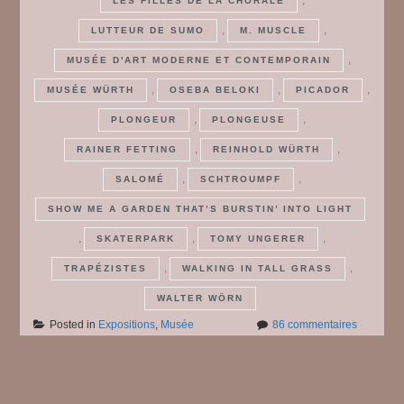
LES FILLES DE LA CHORALE
,
,
LUTTEUR DE SUMO
M. MUSCLE
,
MUSÉE D'ART MODERNE ET CONTEMPORAIN
,
,
,
MUSÉE WÜRTH
OSEBA BELOKI
PICADOR
,
,
PLONGEUR
PLONGEUSE
,
,
RAINER FETTING
REINHOLD WÜRTH
,
,
SALOMÉ
SCHTROUMPF
SHOW ME A GARDEN THAT’S BURSTIN’ INTO LIGHT
,
,
,
SKATERPARK
TOMY UNGERER
,
,
TRAPÉZISTES
WALKING IN TALL GRASS
WALTER WÖRN
sur
Posted in
Expositions
,
Musée
86 commentaires
Frisbee
#
1
Posts