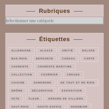
Rubriques
Rubriques
Étiquettes
ALLEMAGNE
ALSACE
AMITIÉ
BALADE
BAS-RHIN
BERGHEIM
CADEAU
CARTE
CHARENTE
CHARENTE MARITIME
COLLECTION
COURRIER
CREUSE
CUISINE
DANEMARK
DE TOUT ET DE RIEN
DRÔME
DÉCORATION
EXPOSITION
FETE
FLEUR
GÉRARD DE VILLIERS
HAUT-RHIN
HAUTE-SAVOIE
HUNAWIHR