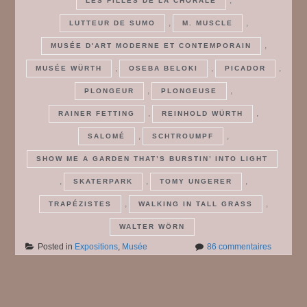
LES FILLES DE LA CHORALE
,
,
LUTTEUR DE SUMO
M. MUSCLE
,
MUSÉE D'ART MODERNE ET CONTEMPORAIN
,
,
,
MUSÉE WÜRTH
OSEBA BELOKI
PICADOR
,
,
PLONGEUR
PLONGEUSE
,
,
RAINER FETTING
REINHOLD WÜRTH
,
,
SALOMÉ
SCHTROUMPF
SHOW ME A GARDEN THAT’S BURSTIN’ INTO LIGHT
,
,
,
SKATERPARK
TOMY UNGERER
,
,
TRAPÉZISTES
WALKING IN TALL GRASS
WALTER WÖRN
sur
Posted in
Expositions
,
Musée
86 commentaires
Frisbee
#
1
Posts