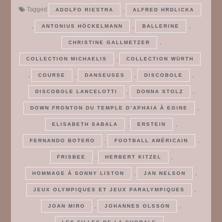
Tagged
,
ADOLFO RIESTRA
ALFRED HRDLICKA
,
,
,
ANTONIUS HÖCKELMANN
BALLERINE
,
CHRISTINE GALLMETZER
,
COLLECTION MICHAELIS
COLLECTION WÜRTH
,
,
,
,
COURSE
DANSEUSES
DISCOBOLE
,
,
DISCOBOLE LANCELOTTI
DONNA STOLZ
,
DOWN FRONTON DU TEMPLE D’APHAIA À EGINE
,
,
ELISABETH SABALA
ERSTEIN
,
,
FERNANDO BOTERO
FOOTBALL AMÉRICAIN
,
,
FRISBEE
HERBERT KITZEL
,
,
HOMMAGE À SONNY LISTON
JAN NELSON
,
JEUX OLYMPIQUES ET JEUX PARALYMPIQUES
,
,
JOAN MIRO
JOHANNES OLSSON
,