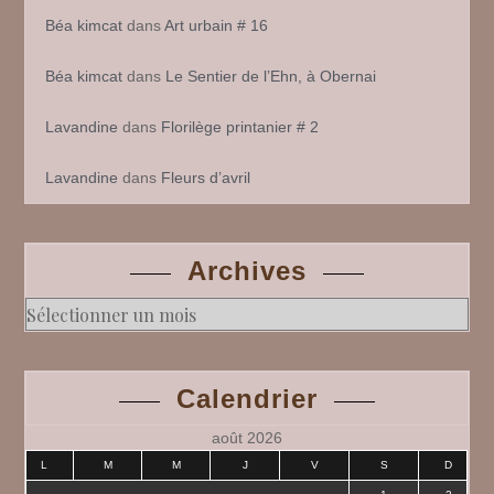
Béa kimcat
dans
Art urbain # 16
Béa kimcat
dans
Le Sentier de l’Ehn, à Obernai
Lavandine
dans
Florilège printanier # 2
Lavandine
dans
Fleurs d’avril
Archives
Archives
Calendrier
août 2026
L
M
M
J
V
S
D