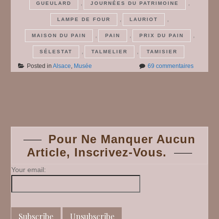
,
,
GUEULARD
JOURNÉES DU PATRIMOINE
,
,
LAMPE DE FOUR
LAURIOT
,
,
,
MAISON DU PAIN
PAIN
PRIX DU PAIN
,
,
SÉLESTAT
TALMELIER
TAMISIER
sur
Posted in
Alsace
,
Musée
69 commentaires
Journées
du
patrimoin
Posts
2025
#
4
navigation
:
Pour Ne Manquer Aucun
Sélestat,
Article, Inscrivez-Vous.
la
Maison
du
Your email:
Pain
(4)