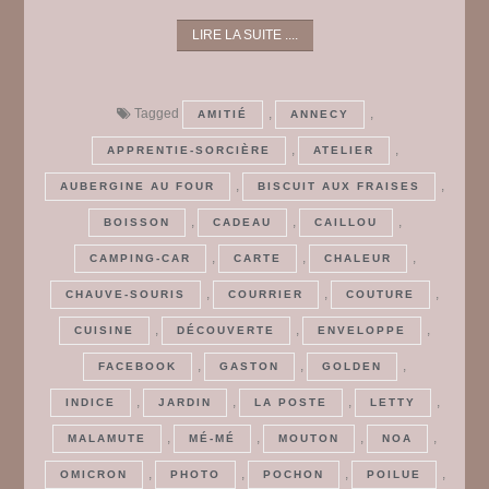
LIRE LA SUITE ....
Tagged
,
,
AMITIÉ
ANNECY
,
,
APPRENTIE-SORCIÈRE
ATELIER
,
,
AUBERGINE AU FOUR
BISCUIT AUX FRAISES
,
,
,
BOISSON
CADEAU
CAILLOU
,
,
,
CAMPING-CAR
CARTE
CHALEUR
,
,
,
CHAUVE-SOURIS
COURRIER
COUTURE
,
,
,
CUISINE
DÉCOUVERTE
ENVELOPPE
,
,
,
FACEBOOK
GASTON
GOLDEN
,
,
,
,
INDICE
JARDIN
LA POSTE
LETTY
,
,
,
,
MALAMUTE
MÉ-MÉ
MOUTON
NOA
,
,
,
,
OMICRON
PHOTO
POCHON
POILUE