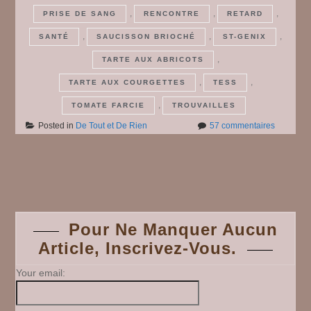
,
,
,
PRISE DE SANG
RENCONTRE
RETARD
,
,
,
SANTÉ
SAUCISSON BRIOCHÉ
ST-GENIX
,
TARTE AUX ABRICOTS
,
,
TARTE AUX COURGETTES
TESS
,
TOMATE FARCIE
TROUVAILLES
sur
Posted in
De Tout et De Rien
57 commentaires
De
Tout
et
Posts
De
Rien
#
navigation
40
Pour Ne Manquer Aucun
Article, Inscrivez-Vous.
Your email: