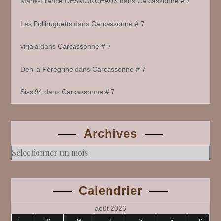
Marie-France DESMONCEAUX
dans
Carcassonne # 7
Les Pollhuguetts
dans
Carcassonne # 7
virjaja
dans
Carcassonne # 7
Den la Pérégrine
dans
Carcassonne # 7
Sissi94
dans
Carcassonne # 7
Archives
Archives
Calendrier
août 2026
L
M
M
J
V
S
D