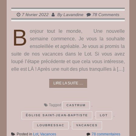
7 février 2022
By
Lavandine
78 Comments
B
onjour tout le monde, Une nouvelle
semaine commence. Je vous la souhaite
ensoleillée et agréable. Je vous ai promis la
suite de nos vacances dans le Lot. Si vous avez
loupé l’étape précédente et que cela vous intéresse,
elle est LÀ ! Après une nuit des plus tranquilles à […]
LIRE LA SUITE ....
Tagged
,
CASTRUM
,
,
ÉGLISE SAINT-JEAN-BAPTISTE
LOT
,
LOUBRESSAC
VACANCES
sur
Posted in
Lot
,
Vacances
78 commentaires