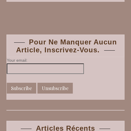
En
balade
dans
Posts
le
Lot
:
navigation
Loubress
Pour Ne Manquer Aucun
#
Article, Inscrivez-Vous.
3
Your email:
Articles Récents