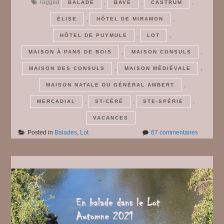
Tagged
,
,
,
BALADE
BAVE
CASTRUM
,
,
ÉLISE
HÔTEL DE MIRAMON
,
,
HÔTEL DE PUYMULE
LOT
,
,
MAISON À PANS DE BOIS
MAISON CONSULS
,
,
MAISON DES CONSULS
MAISON MÉDIÉVALE
,
MAISON NATALE DU GÉNÉRAL AMBERT
,
,
,
MERCADIAL
ST-CÉRÉ
STE-SPÉRIE
VACANCES
sur
Posted in
Balades
,
Lot
67 commentaires
En
balade
dans
le
Lot
:
Saint-
Céré
#