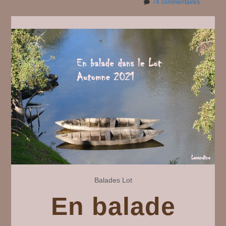
sur
74 commentaires
Marseilla
ville
(34)
#
2
Balades
Lot
En balade