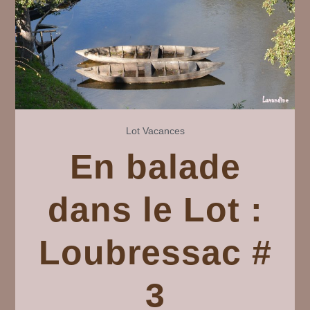
5
Lot
Vacances
En balade
dans le Lot :
Loubressac #
3