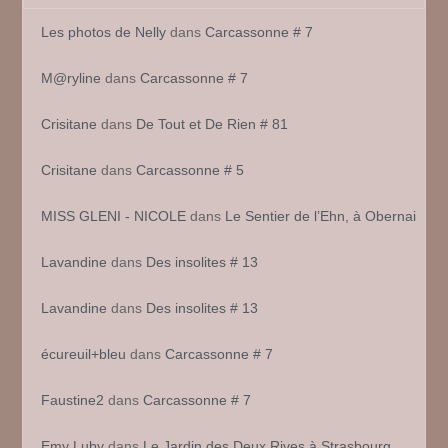
Les photos de Nelly
dans
Carcassonne # 7
M@ryline
dans
Carcassonne # 7
Crisitane
dans
De Tout et De Rien # 81
Crisitane
dans
Carcassonne # 5
MISS GLENI - NICOLE
dans
Le Sentier de l’Ehn, à Obernai
Lavandine
dans
Des insolites # 13
Lavandine
dans
Des insolites # 13
écureuil+bleu
dans
Carcassonne # 7
Faustine2
dans
Carcassonne # 7
Emy Luby
dans
Le Jardin des Deux Rives à Strasbourg