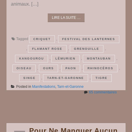
animaux. […]
LIRE LA SUITE ....
Tagged
,
CRIQUET
FESTIVAL DES LANTERNES
,
,
,
FLAMANT ROSE
GRENOUILLE
,
,
,
KANGOUROU
LÉMURIEN
MONTAUBAN
,
,
,
,
OISEAU
OURS
PAON
RHINOCÉROS
,
,
SINGE
TARN-ET-GARONNE
TIGRE
Posted in
Manifestations
,
Tarn-et-Garonne
sur
65 commentaires
Le
Festival
Posts
des
lanternes
à
navigation
Montaub
Pour Ne Manquer Aucun
#