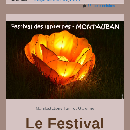
Posted in
Changement d'Horizon
,
Hérault
sur
65 commentaires
Les
anciens
marais
salants
de
Frontigna
#
13
Manifestations
Tarn-et-Garonne
Le Festival