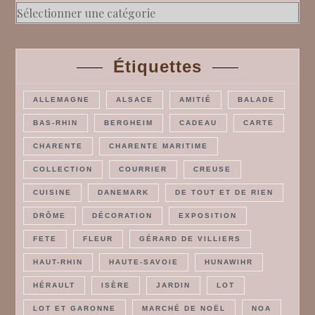
Rubriques
Étiquettes
ALLEMAGNE
ALSACE
AMITIÉ
BALADE
BAS-RHIN
BERGHEIM
CADEAU
CARTE
CHARENTE
CHARENTE MARITIME
COLLECTION
COURRIER
CREUSE
CUISINE
DANEMARK
DE TOUT ET DE RIEN
DRÔME
DÉCORATION
EXPOSITION
FETE
FLEUR
GÉRARD DE VILLIERS
HAUT-RHIN
HAUTE-SAVOIE
HUNAWIHR
HÉRAULT
ISÈRE
JARDIN
LOT
LOT ET GARONNE
MARCHÉ DE NOËL
NOA