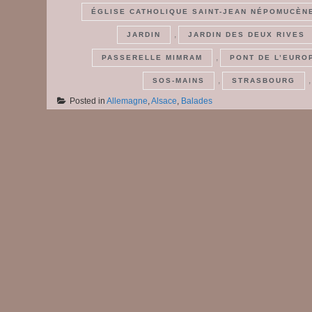
ÉGLISE CATHOLIQUE SAINT-JEAN NÉPOMUCÈN
,
JARDIN
JARDIN DES DEUX RIVES
,
PASSERELLE MIMRAM
PONT DE L’EURO
,
SOS-MAINS
STRASBOURG
Posted in
Allemagne
,
Alsace
,
Balades
Posts
navigation