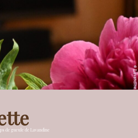
ette
oups de gueule de Lavandine