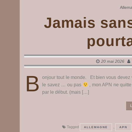
Allem
Jamais san
pourta
20 mai 2026
B
onjour tout le monde. Et bien vous devez 
le savez … ou pas
, mon APN ne quitte 
par le début. (mais […]
L
Tagged
,
ALLEMAGNE
APN