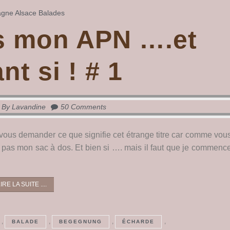
agne
Alsace
Balades
s mon APN ….et
nt si ! # 1
By
Lavandine
50 Comments
vous demander ce que signifie cet étrange titre car comme vou
pas mon sac à dos. Et bien si …. mais il faut que je commenc
IRE LA SUITE ....
,
,
,
,
BALADE
BEGEGNUNG
ÉCHARDE