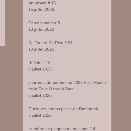
Art urbain # 15
15 juillet 2026
Carcassonne # 5
13 juillet 2026
r
De Tout et De Rien # 81
mais
10 juillet 2026
ns
on
Reflets # 15
PN
8 juillet 2026
et
urtant
!
Journées du patrimoine 2025 # 5 : Musée
de la Folie Marco à Barr
6 juillet 2026
Quelques photos plaisir du Danemark
3 juillet 2026
Numéros et plaques de maisons # 4