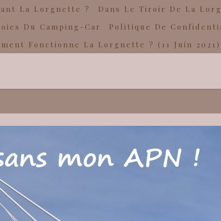
ant La Lorgnette ?
Dans Le Tiroir De La Lor
Joies Du Camping-Car
Politique De Confidenti
ment Fonctionne La Lorgnette ? (11 Juin 2021)