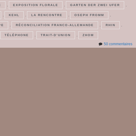
,
,
,
E
EXPOSITION FLORALE
GARTEN DER ZWEI UFER
,
,
,
,
KEHL
LA RENCONTRE
OSEPH FROMM
,
,
,
PE
RÉCONCILIATION FRANCO-ALLEMANDE
RHIN
,
,
,
TÉLÉPHONE
TRAIT-D’UNION
ZHOM
su
50 commentaires
Ja
sa
m
A
….
po
si 
#
1