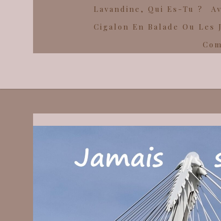
Lavandine, Qui Es-Tu ?
Av
Cigalon En Balade Ou Les 
Com