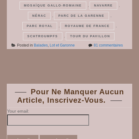
,
,
MOSAÏQUE GALLO-ROMAINE
NAVARRE
,
,
NÉRAC
PARC DE LA GARENNE
,
,
PARC ROYAL
ROYAUME DE FRANCE
,
SCHTROUMPFS
TOUR DU PAVILLON
sur
Posted in
Balades
,
Lot et Garonne
81 commentaires
Le
Parc
de
Posts
la
Garenne
à
navigation
Nérac
Pour Ne Manquer Aucun
Article, Inscrivez-Vous.
Your email: