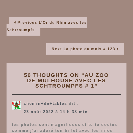
Navigation
Previous
Previous
L’Or du Rhin avec les
post:
Schtroumpfs
de
Next
Next
La photo du mois # 123
post:
l’article
50 THOUGHTS ON “
AU ZOO
DE MULHOUSE AVEC LES
SCHTROUMPFS # 1
”
chemin+de+tables
dit :
23 août 2022 à 14 h 38 min
tes photos sont magnifiques et tu te doutes
comme j’ai adoré ton billet avec les infos