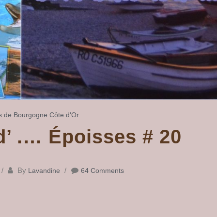
s de
Bourgogne
Côte d'Or
d’ .… Époisses # 20
By
Lavandine
64 Comments