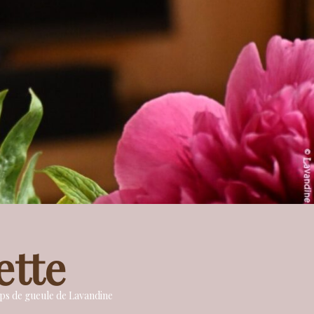
ette
oups de gueule de Lavandine