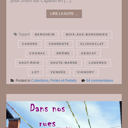
pour zhom sur Cigalon en […]
LIRE LA SUITE ....
Tagged
,
,
BERGHEIM
BUIS-AUX-BARONNIES
,
,
,
CAHORS
CHARENTE
CLIOUSCLAT
,
,
,
COGNAC
DRÔME
GENCAY
,
,
,
HAUT-RHIN
HAUTE-MARNE
LANGRES
,
,
LOT
VENDÉE
VIGNORY
sur
Posted in
Collections
,
Portes et Portails
64 commentaires
Des
portes
et
des
portails
#
11