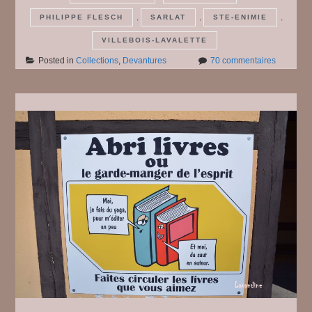
,
,
,
PHILIPPE FLESCH
SARLAT
STE-ENIMIE
VILLEBOIS-LAVALETTE
sur
Posted in
Collections
,
Devantures
70 commentaires
Des
devantur
#
9