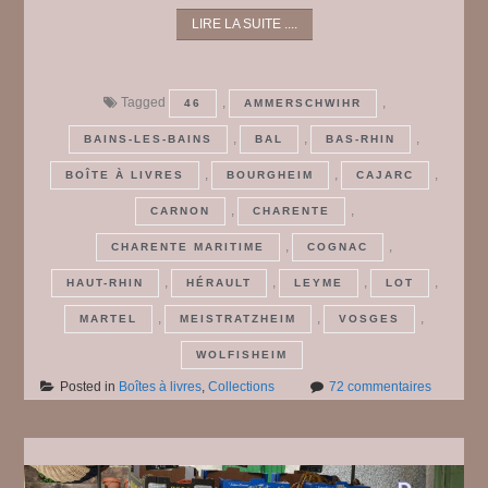
LIRE LA SUITE ....
Tagged
,
,
46
AMMERSCHWIHR
,
,
,
BAINS-LES-BAINS
BAL
BAS-RHIN
,
,
,
BOÎTE À LIVRES
BOURGHEIM
CAJARC
,
,
CARNON
CHARENTE
,
,
CHARENTE MARITIME
COGNAC
,
,
,
,
HAUT-RHIN
HÉRAULT
LEYME
LOT
,
,
,
MARTEL
MEISTRATZHEIM
VOSGES
WOLFISHEIM
sur
Posted in
Boîtes à livres
,
Collections
72 commentaires
Des
boîtes
à
livres