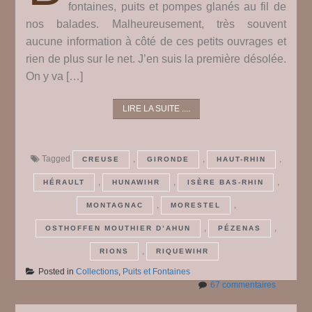
fontaines, puits et pompes glanés au fil de
nos balades. Malheureusement, très souvent
aucune information à côté de ces petits ouvrages et
rien de plus sur le net. J’en suis la première désolée.
On y va […]
LIRE LA SUITE ....
Tagged
,
,
,
CREUSE
GIRONDE
HAUT-RHIN
,
,
,
HÉRAULT
HUNAWIHR
ISÈRE BAS-RHIN
,
,
MONTAGNAC
MORESTEL
,
,
OSTHOFFEN MOUTHIER D’AHUN
PÉZENAS
,
RIONS
RIQUEWIHR
Posted in
Collections
,
Puits et Fontaines
sur
67 commentaires
Puits,
fontaines,