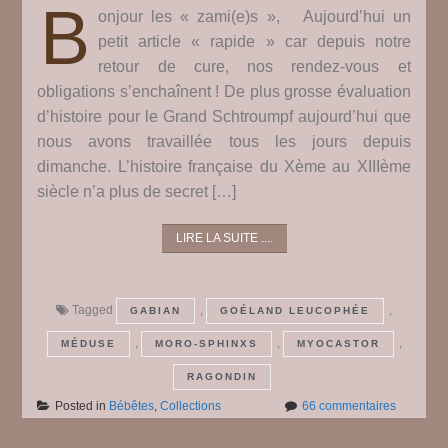
B
onjour les « zami(e)s », Aujourd’hui un
petit article « rapide » car depuis notre
retour de cure, nos rendez-vous et
obligations s’enchaînent ! De plus grosse évaluation
d’histoire pour le Grand Schtroumpf aujourd’hui que
nous avons travaillée tous les jours depuis
dimanche. L’histoire française du Xème au XIIIème
siècle n’a plus de secret […]
LIRE LA SUITE ....
Tagged
,
,
GABIAN
GOÉLAND LEUCOPHÉE
,
,
,
MÉDUSE
MORO-SPHINXS
MYOCASTOR
RAGONDIN
sur
Posted in
Bébêtes
,
Collections
66 commentaires
Bébêtes
#