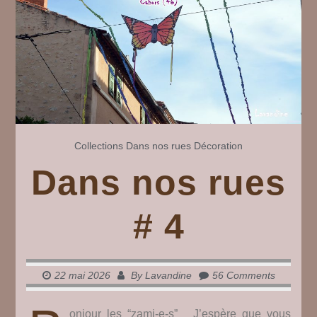
Collections
Dans nos rues
Décoration
Dans nos rues
# 4
22 mai 2026
By
Lavandine
56 Comments
onjour les “zami-e-s” J’espère que vous