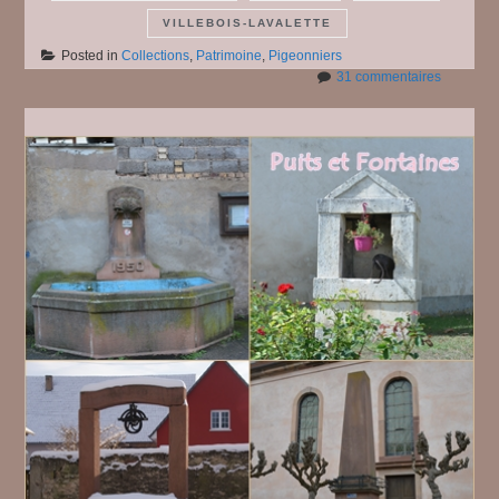
VILLEBOIS-LAVALETTE
Posted in
Collections
,
Patrimoine
,
Pigeonniers
sur
31 commentaires
Pigeonni
#
5