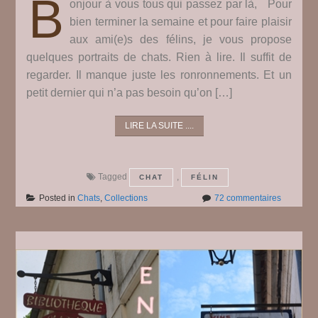
B
onjour à vous tous qui passez par là, Pour
bien terminer la semaine et pour faire plaisir
aux ami(e)s des félins, je vous propose
quelques portraits de chats. Rien à lire. Il suffit de
regarder. Il manque juste les ronronnements. Et un
petit dernier qui n’a pas besoin qu’on […]
LIRE LA SUITE ....
Tagged
,
CHAT
FÉLIN
sur
Posted in
Chats
,
Collections
72 commentaires
Miaou
#
5