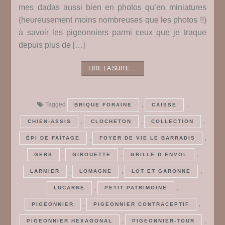
mes dadas aussi bien en photos qu’en miniatures
(heureusement moins nombreuses que les photos !!)
à savoir les pigeonniers parmi ceux que je traque
depuis plus de […]
LIRE LA SUITE ....
Tagged
,
,
BRIQUE FORAINE
CAISSE
,
,
,
CHIEN-ASSIS
CLOCHETON
COLLECTION
,
,
ÉPI DE FAÎTAGE
FOYER DE VIE LE BARRADIS
,
,
,
GERS
GIROUETTE
GRILLE D’ENVOL
,
,
,
LARMIER
LOMAGNE
LOT ET GARONNE
,
,
LUCARNE
PETIT PATRIMOINE
,
,
PIGEONNIER
PIGEONNIER CONTRACEPTIF
,
,
PIGEONNIER HEXAGONAL
PIGEONNIER-TOUR