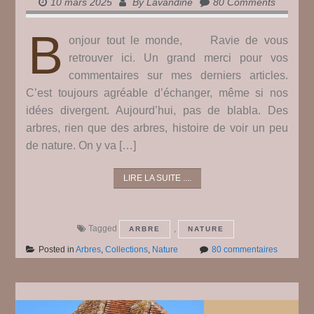
10 mars 2025
By
Lavandine
80 Comments
B
onjour tout le monde, Ravie de vous
retrouver ici. Un grand merci pour vos
commentaires sur mes derniers articles.
C’est toujours agréable d’échanger, même si nos
idées divergent. Aujourd’hui, pas de blabla. Des
arbres, rien que des arbres, histoire de voir un peu
de nature. On y va […]
LIRE LA SUITE ....
Tagged
,
ARBRE
NATURE
sur
Posted in
Arbres
,
Collections
,
Nature
80 commentaires
Arbres
#
5