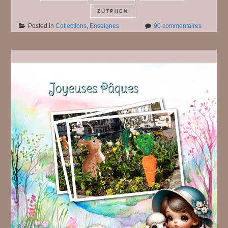
ZUTPHEN
sur
Posted in
Collections
,
Enseignes
90 commentaires
Des
enseigne
#
16