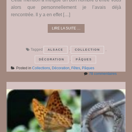
alors que personnellement je l’avais déjà
rencontrée. Il y a en effet […]
LIRE LA SUITE ....
Tagged
,
,
ALSACE
COLLECTION
,
DÉCORATION
PÂQUES
Posted in
Collections
,
Décoration
,
Fêtes
,
Pâques
sur
78 commentaires
Bientôt
Pâques
#
2