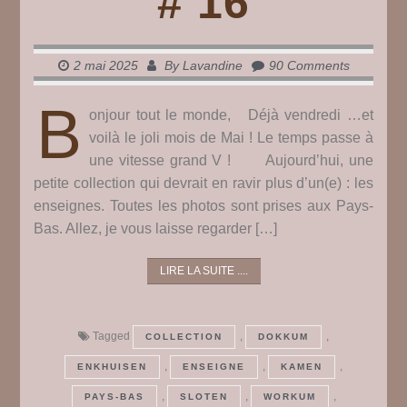
# 16
2 mai 2025
By
Lavandine
90 Comments
B
onjour tout le monde, Déjà vendredi …et
voilà le joli mois de Mai ! Le temps passe à
une vitesse grand V ! Aujourd’hui, une
petite collection qui devrait en ravir plus d’un(e) : les
enseignes. Toutes les photos sont prises aux Pays-
Bas. Allez, je vous laisse regarder […]
LIRE LA SUITE ....
Tagged
,
,
COLLECTION
DOKKUM
,
,
,
ENKHUISEN
ENSEIGNE
KAMEN
,
,
,
PAYS-BAS
SLOTEN
WORKUM