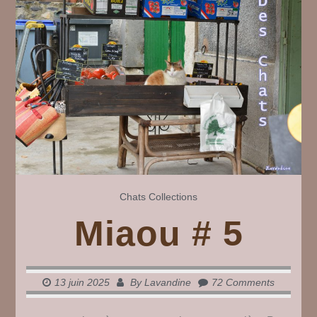
#
7
Chats
Collections
Miaou # 5
13 juin 2025
By
Lavandine
72 Comments