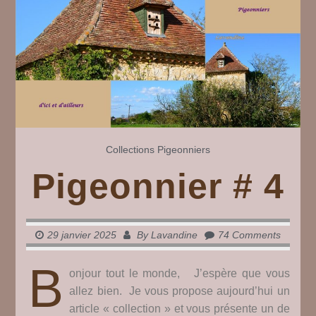
Collections
Pigeonniers
Pigeonnier # 4
29 janvier 2025
By
Lavandine
74 Comments
B
onjour tout le monde, J’espère que vous
allez bien. Je vous propose aujourd’hui un
article « collection » et vous présente un de