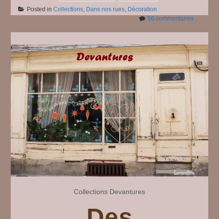
Posted in
Collections
,
Dans nos rues
,
Décoration
sur
56 commentaires
Dans
nos
rues
#
4
Collections
Devantures
Des