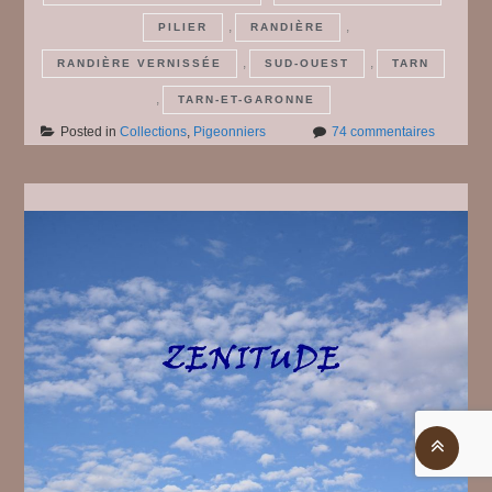
,
,
PILIER
RANDIÈRE
,
,
RANDIÈRE VERNISSÉE
SUD-OUEST
TARN
,
TARN-ET-GARONNE
sur
Posted in
Collections
,
Pigeonniers
74 commentaires
Pigeonni
#
4